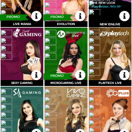
DAFTAR
MASUK
DAFTAR
MASUK
DAFTAR
MASUK
Referral
KEMBALI
KEMBALI
KEMBALI
PROMO
PROMO
Promosi
LIVE MANIA
EVOLUTION
LIVE MANIA
EVOLUTION
NEW IDNLIVE
NEW IDNLIVE
Meja
Min
Max
Meja
Min
Max
Meja
Min
Max
Hubungi Kami
Roulette
1Rb
5Jt
Roulette
2Rb
20Jt
Baccarat
10Rb
30Jt
Baccarat
10Rb
7,5Jt
Sicbo
2Rb
2Jt
Dragon Tiger
10Rb
30Jt
Dragon Tiger
10Rb
7,5Jt
Baccarat
1Rb
20Jt
Live Chat
Sicbo
10Rb
30Jt
Blackjack
25Rb
2,5Jt
Blackjack
10Rb
20Jt
Roulette
10Rb
30Jt
Sicbo
1Rb
5Jt
Dragon Tiger
10Rb
1Jt
Special Games
1Rb
10Jt
Pengaduan Customer
DAFTAR
MASUK
DAFTAR
MASUK
DAFTAR
MASUK
Pilih Bahasa:
KEMBALI
KEMBALI
KEMBALI
PROMO
SEXY GAMING
MICROGAMING LIVE
PLAYTECH LIVE
SEXY GAMING
MICROGAMING LIVE
PLAYTECH LIVE
Meja
Min
Max
Meja
Min
Max
Meja
Min
Max
Baccarat
1Rb
10Jt
Baccarat
1Rb
30Jt
Baccarat
5Rb
30Jt
Dragon Tiger
1Rb
10Jt
MASUK
DAFTAR
Dragon Tiger
1Rb
30Jt
Roulette
1Rb
30Jt
Roulette
1Rb
10Jt
Roulette
1Rb
30Jt
Blackjack
250Rb
30Jt
Wheel
1Rb
10Jt
Sicbo
1Rb
30Jt
Special Games
10Rb
30Jt
Special Games
1Rb
10Jt
&copy; HOKI368 : Raja Game Online Terbaik
Dengan Link Alternatif Super Cepat. Hak Cipta
Dilindungi.
DAFTAR
MASUK
DAFTAR
MASUK
DAFTAR
MASUK