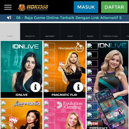
Beranda
MASUK
DAFTAR
 HOKI368 - Raja Game Online Terbaik Dengan Link Alternatif Super
Sports
BARU
PROMO
Live Casino
BARU
LOBBY
ROULETTE
BACCARAT
SICBO
WHEEL
DRAGON TIGER
F
IDNPoker
BARU
Meja
Min
Max
Meja
Min
Max
Meja
Min
Max
Baccarat
1Rb
5Jt
Baccarat
5Rb
5Jt
Baccarat
1Rb
5Jt
Dragon Tiger
1Rb
5Jt
Roulette
1Rb
20Jt
Slots
PROMO
Dragon Tiger
1Rb
5Jt
Roulette
1Rb
5Jt
Sicbo
2Rb
25Jt
Sicbo
1Rb
5Jt
Blackjack
10Rb
50Jt
Roulette
1Rb
5Jt
Special Games
1Rb
5Jt
Wheel
1Rb
1Jt
IDNLIVE
BARU
Dragon Tiger
5Rb
5Jt
Sicbo
1Rb
5Jt
Special Games
1Rb
5Jt
Stream N Spin
DAFTAR
MASUK
DAFTAR
MASUK
KEMBALI
KEMBALI
Arcade
PROMO
IDNLIVE
PRAGMATIC PLAY
IDNLIVE
PRAGMATIC PLAY
Table Games
Meja
Min
Max
Meja
Min
Max
Baccarat
5Rb
5Jt
Roulette
1Rb
20Jt
Roulette
1Rb
20Jt
Baccarat
2Rb
10Jt
Lottery
BARU
PROMO
Sicbo
2Rb
25Jt
Sicbo
2Rb
10Jt
Blackjack
10Rb
50Jt
Dragon Tiger
10Rb
10Jt
Wheel
1Rb
1Jt
Blackjack
10Rb
20Jt
IDNRaffle
Dragon Tiger
5Rb
5Jt
Wheel
1Rb
10Jt